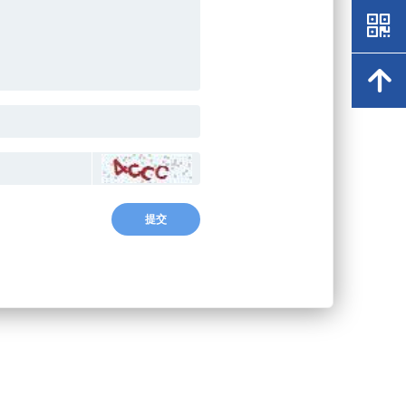
낃
녕
提交