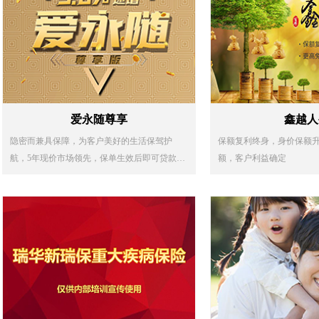
爱永随尊享
鑫越人
隐密而兼具保障，为客户美好的生活保驾护
保额复利终身，身价保额
航，5年现价市场领先，保单生效后即可贷款，
额，客户利益确定
还客户资金支配权